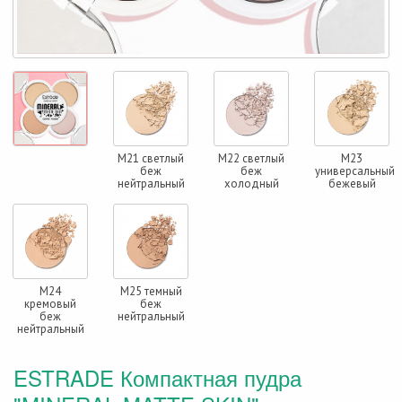
М21 светлый
М22 светлый
М23
беж
беж
универсальный
нейтральный
холодный
бежевый
М24
М25 темный
кремовый
беж
беж
нейтральный
нейтральный
ESTRADE Компактная пудра